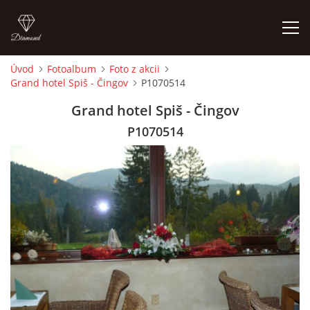
Úvod
Fotoalbum
Foto z akcii
Grand hotel Spiš - Čingov
P1070514
ÚVOD
Grand hotel Spiš - Čingov
ČLENOVIA
P1070514
FOTOALBUM
AUDIO - VIDEO
VIDEOKLIPY
NÁVŠTEVNÁ KNIHA