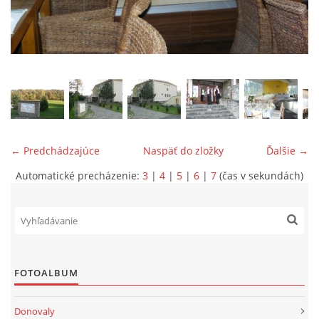
ONÁS
KONTAKTUJTE NÁS
← Predchádzajúce
Naspäť do zložky
Ďalšie →
Automatické precházenie:
3
|
4
|
5
|
6
|
7
(čas v sekundách)
© 2026 eStránky.sk
FOTOALBUM
Donovaly