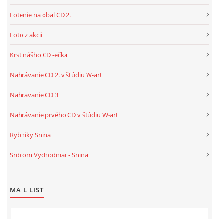
Fotenie na obal CD 2.
Foto z akcii
Krst nášho CD -ečka
Nahrávanie CD 2. v štúdiu W-art
Nahravanie CD 3
Nahrávanie prvého CD v štúdiu W-art
Rybniky Snina
Srdcom Vychodniar - Snina
MAIL LIST