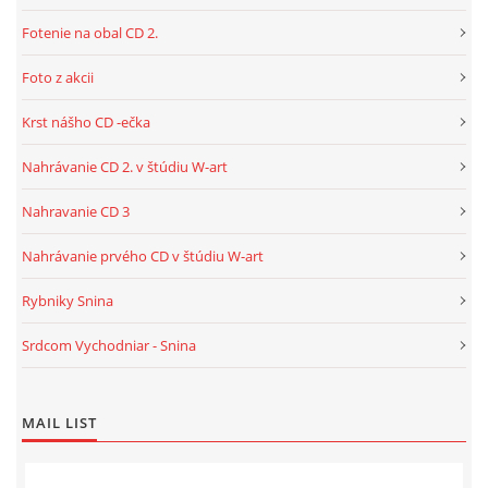
Fotenie na obal CD 2.
Foto z akcii
Krst nášho CD -ečka
Nahrávanie CD 2. v štúdiu W-art
Nahravanie CD 3
Nahrávanie prvého CD v štúdiu W-art
Rybniky Snina
Srdcom Vychodniar - Snina
MAIL LIST