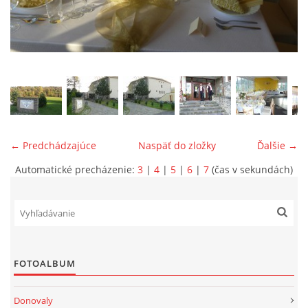
ONÁS
KONTAKTUJTE NÁS
← Predchádzajúce
Naspäť do zložky
Ďalšie →
Automatické precházenie:
3
|
4
|
5
|
6
|
7
(čas v sekundách)
© 2026 eStránky.sk
FOTOALBUM
Donovaly