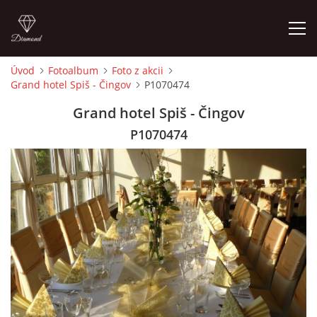
Úvod
Fotoalbum
Foto z akcii
Grand hotel Spiš - Čingov
P1070474
ÚVOD
Grand hotel Spiš - Čingov
ČLENOVIA
P1070474
FOTOALBUM
AUDIO - VIDEO
VIDEOKLIPY
NÁVŠTEVNÁ KNIHA