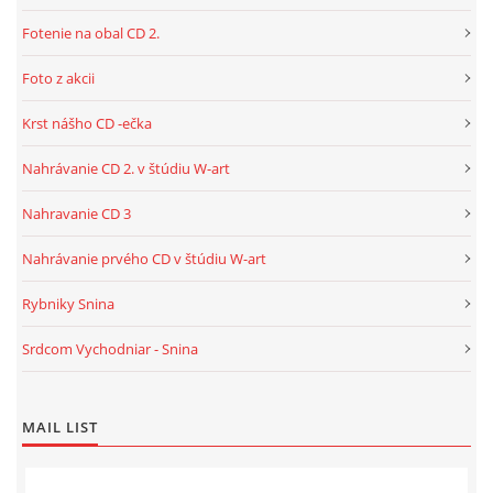
Fotenie na obal CD 2.
Foto z akcii
Krst nášho CD -ečka
Nahrávanie CD 2. v štúdiu W-art
Nahravanie CD 3
Nahrávanie prvého CD v štúdiu W-art
Rybniky Snina
Srdcom Vychodniar - Snina
MAIL LIST