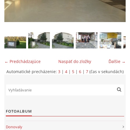
ONÁS
KONTAKTUJTE NÁS
← Predchádzajúce
Naspäť do zložky
Ďalšie →
Automatické precházenie:
3
|
4
|
5
|
6
|
7
(čas v sekundách)
© 2026 eStránky.sk
FOTOALBUM
Donovaly