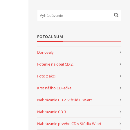
FOTOALBUM
Donovaly
Fotenie na obal CD 2.
Foto z akcii
Krst nášho CD -ečka
Nahrávanie CD 2. v štúdiu W-art
Nahravanie CD 3
Nahrávanie prvého CD v štúdiu W-art