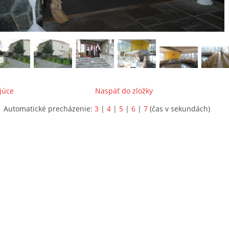
júce
Naspäť do zložky
Automatické precházenie:
3
|
4
|
5
|
6
|
7
(čas v sekundách)