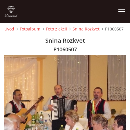
Úvod
Fotoalbum
Foto z akcii
Snina Rozkvet
P1060507
ÚVOD
Snina Rozkvet
P1060507
ČLENOVIA
FOTOALBUM
AUDIO - VIDEO
VIDEOKLIPY
NÁVŠTEVNÁ KNIHA