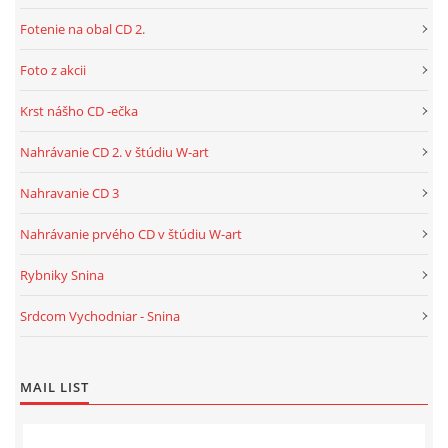
Fotenie na obal CD 2.
Foto z akcii
Krst nášho CD -ečka
Nahrávanie CD 2. v štúdiu W-art
Nahravanie CD 3
Nahrávanie prvého CD v štúdiu W-art
Rybniky Snina
Srdcom Vychodniar - Snina
MAIL LIST