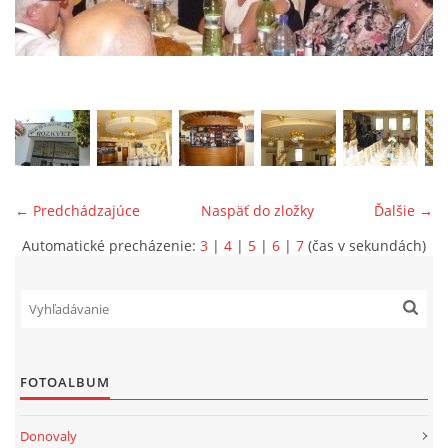
ONÁS
KONTAKTUJTE NÁS
← Predchádzajúce
Naspäť do zložky
Ďalšie →
Automatické precházenie:
3
|
4
|
5
|
6
|
7
(čas v sekundách)
© 2026 eStránky.sk
FOTOALBUM
Donovaly