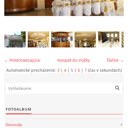
ONÁS
KONTAKTUJTE NÁS
← Predchádzajúce
Naspäť do zložky
Ďalšie →
Automatické precházenie:
3
|
4
|
5
|
6
|
7
(čas v sekundách)
© 2026 eStránky.sk
FOTOALBUM
Donovaly