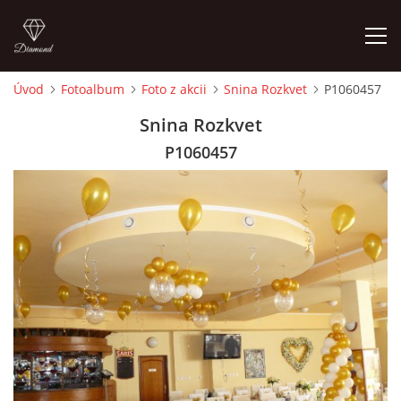
Úvod
Fotoalbum
Foto z akcii
Snina Rozkvet
P1060457
ÚVOD
Snina Rozkvet
P1060457
ČLENOVIA
FOTOALBUM
AUDIO - VIDEO
VIDEOKLIPY
NÁVŠTEVNÁ KNIHA