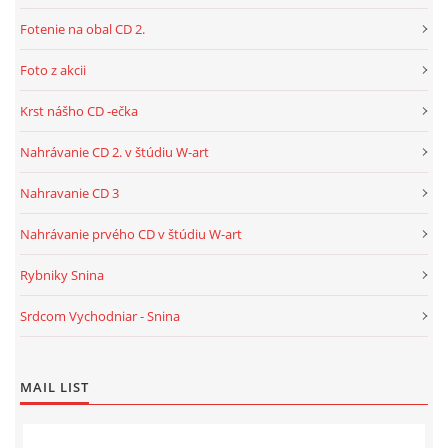
Fotenie na obal CD 2.
Foto z akcii
Krst nášho CD -ečka
Nahrávanie CD 2. v štúdiu W-art
Nahravanie CD 3
Nahrávanie prvého CD v štúdiu W-art
Rybniky Snina
Srdcom Vychodniar - Snina
MAIL LIST