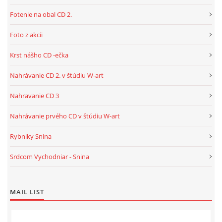
Fotenie na obal CD 2.
Foto z akcii
Krst nášho CD -ečka
Nahrávanie CD 2. v štúdiu W-art
Nahravanie CD 3
Nahrávanie prvého CD v štúdiu W-art
Rybniky Snina
Srdcom Vychodniar - Snina
MAIL LIST