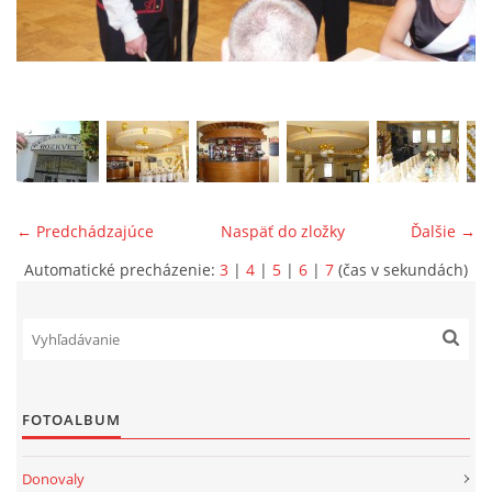
ONÁS
KONTAKTUJTE NÁS
← Predchádzajúce
Naspäť do zložky
Ďalšie →
Automatické precházenie:
3
|
4
|
5
|
6
|
7
(čas v sekundách)
© 2026 eStránky.sk
FOTOALBUM
Donovaly