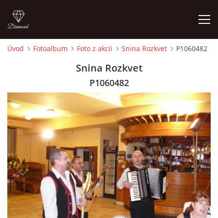
Úvod
Fotoalbum
Foto z akcii
Snina Rozkvet
P1060482
ÚVOD
Snina Rozkvet
P1060482
ČLENOVIA
FOTOALBUM
AUDIO - VIDEO
VIDEOKLIPY
NÁVŠTEVNÁ KNIHA