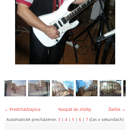
ONÁS
KONTAKTUJTE NÁS
© 2026 eStránky.sk
← Predchádzajúce
Naspäť do zložky
Ďalšie →
Automatické precházenie:
3
|
4
|
5
|
6
|
7
(čas v sekundách)