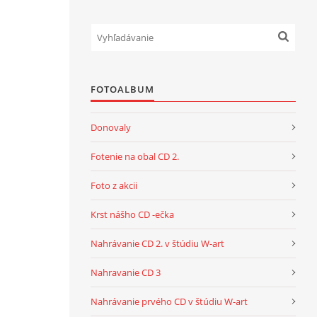
FOTOALBUM
Donovaly
Fotenie na obal CD 2.
Foto z akcii
Krst nášho CD -ečka
Nahrávanie CD 2. v štúdiu W-art
Nahravanie CD 3
Nahrávanie prvého CD v štúdiu W-art