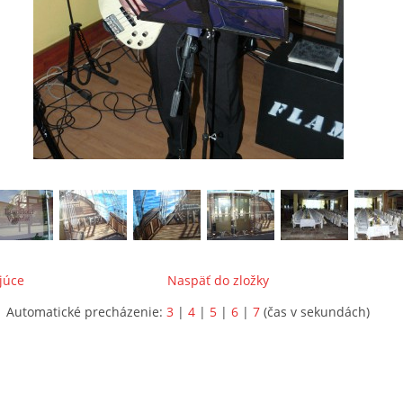
júce
Naspäť do zložky
Automatické precházenie:
3
|
4
|
5
|
6
|
7
(čas v sekundách)