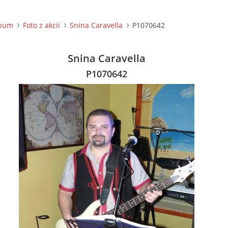
lbum
Foto z akcii
Snina Caravella
P1070642
Snina Caravella
P1070642