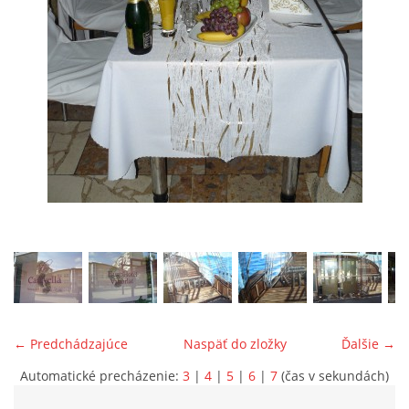
ONÁS
KONTAKTUJTE NÁS
© 2026 eStránky.sk
← Predchádzajúce
Naspäť do zložky
Ďalšie →
Automatické precházenie:
3
|
4
|
5
|
6
|
7
(čas v sekundách)