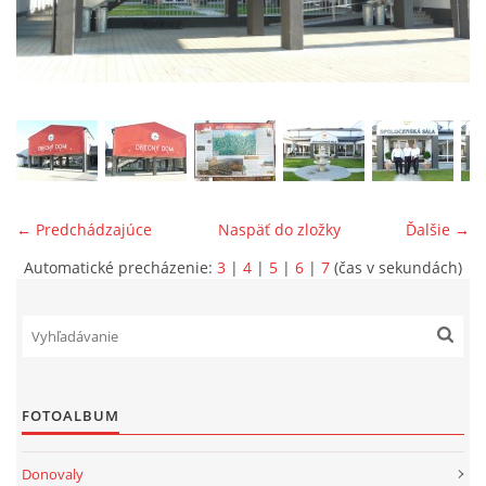
ONÁS
KONTAKTUJTE NÁS
← Predchádzajúce
Naspäť do zložky
Ďalšie →
Automatické precházenie:
3
|
4
|
5
|
6
|
7
(čas v sekundách)
© 2026 eStránky.sk
FOTOALBUM
Donovaly