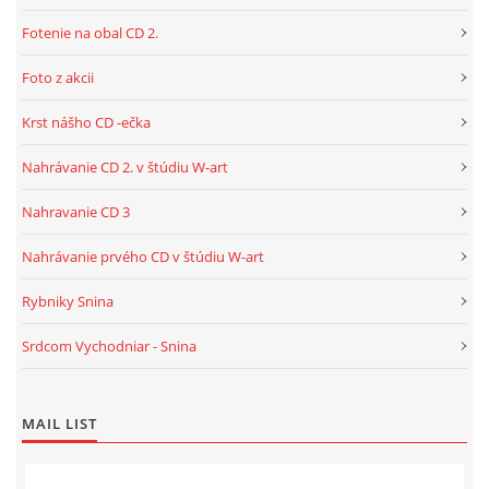
Fotenie na obal CD 2.
Foto z akcii
Krst nášho CD -ečka
Nahrávanie CD 2. v štúdiu W-art
Nahravanie CD 3
Nahrávanie prvého CD v štúdiu W-art
Rybniky Snina
Srdcom Vychodniar - Snina
MAIL LIST