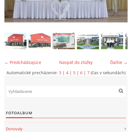
ONÁS
KONTAKTUJTE NÁS
← Predchádzajúce
Naspäť do zložky
Ďalšie →
Automatické precházenie:
3
|
4
|
5
|
6
|
7
(čas v sekundách)
© 2026 eStránky.sk
FOTOALBUM
Donovaly