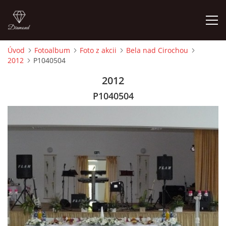
Úvod
Fotoalbum
Foto z akcii
Bela nad Cirochou
2012
P1040504
ÚVOD
2012
ČLENOVIA
P1040504
FOTOALBUM
AUDIO - VIDEO
VIDEOKLIPY
NÁVŠTEVNÁ KNIHA