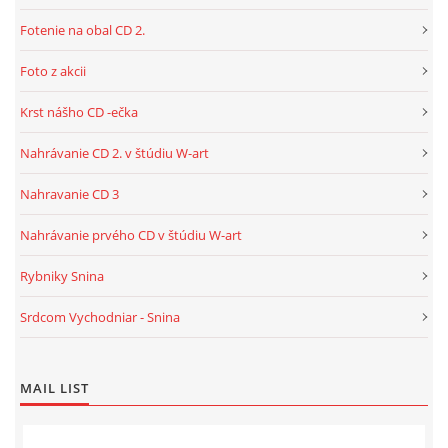
Fotenie na obal CD 2.
Foto z akcii
Krst nášho CD -ečka
Nahrávanie CD 2. v štúdiu W-art
Nahravanie CD 3
Nahrávanie prvého CD v štúdiu W-art
Rybniky Snina
Srdcom Vychodniar - Snina
MAIL LIST