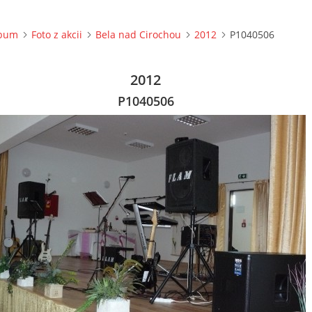
lbum
Foto z akcii
Bela nad Cirochou
2012
P1040506
2012
P1040506