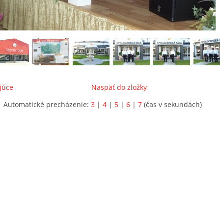
júce
Naspäť do zložky
Automatické precházenie:
3
|
4
|
5
|
6
|
7
(čas v sekundách)