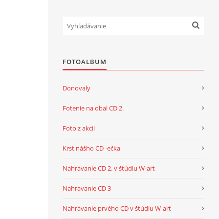
FOTOALBUM
Donovaly
Fotenie na obal CD 2.
Foto z akcii
Krst nášho CD -ečka
Nahrávanie CD 2. v štúdiu W-art
Nahravanie CD 3
Nahrávanie prvého CD v štúdiu W-art