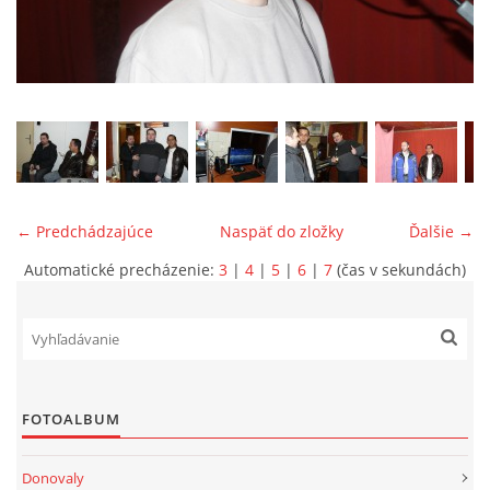
ONÁS
KONTAKTUJTE NÁS
← Predchádzajúce
Naspäť do zložky
Ďalšie →
Automatické precházenie:
3
|
4
|
5
|
6
|
7
(čas v sekundách)
© 2026 eStránky.sk
FOTOALBUM
Donovaly