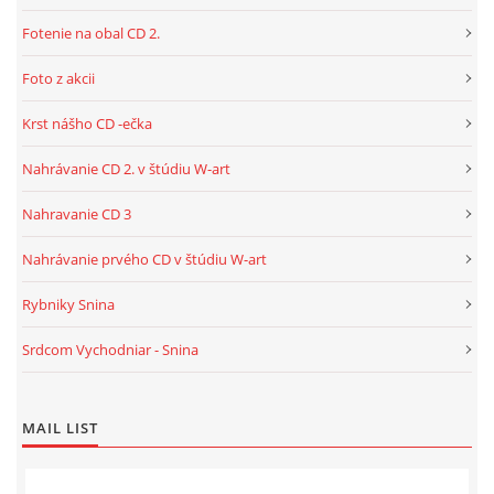
Fotenie na obal CD 2.
Foto z akcii
Krst nášho CD -ečka
Nahrávanie CD 2. v štúdiu W-art
Nahravanie CD 3
Nahrávanie prvého CD v štúdiu W-art
Rybniky Snina
Srdcom Vychodniar - Snina
MAIL LIST