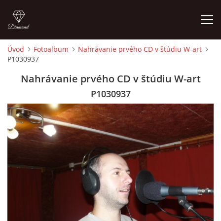
Úvod
Fotoalbum
Nahrávanie prvého CD v štúdiu W-art
P1030937
ÚVOD
Nahrávanie prvého CD v štúdiu W-art
ČLENOVIA
P1030937
FOTOALBUM
AUDIO - VIDEO
VIDEOKLIPY
NÁVŠTEVNÁ KNIHA