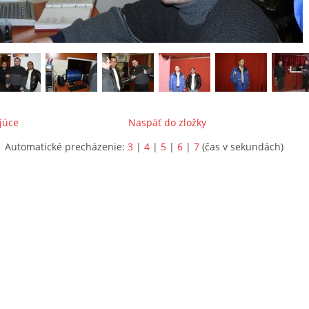
júce
Naspäť do zložky
Automatické precházenie:
3
|
4
|
5
|
6
|
7
(čas v sekundách)