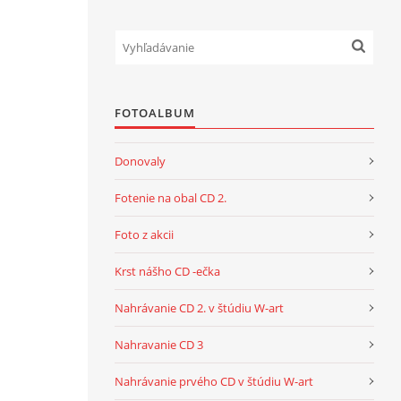
FOTOALBUM
Donovaly
Fotenie na obal CD 2.
Foto z akcii
Krst nášho CD -ečka
Nahrávanie CD 2. v štúdiu W-art
Nahravanie CD 3
Nahrávanie prvého CD v štúdiu W-art