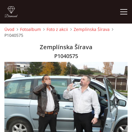
Úvod
Fotoalbum
Foto z akcii
Zemplínska Šírava
P1040575
ÚVOD
Zemplínska Šírava
ČLENOVIA
P1040575
FOTOALBUM
AUDIO - VIDEO
VIDEOKLIPY
NÁVŠTEVNÁ KNIHA