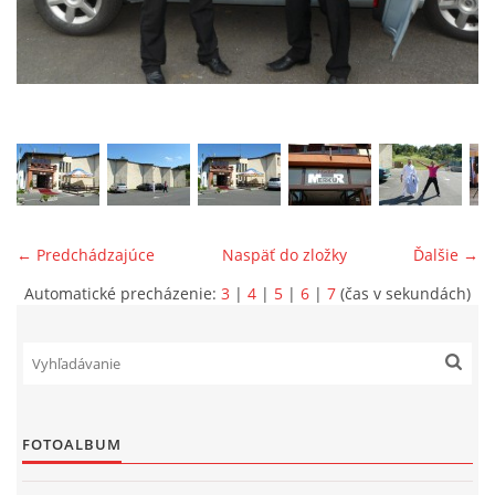
ONÁS
KONTAKTUJTE NÁS
← Predchádzajúce
Naspäť do zložky
Ďalšie →
Automatické precházenie:
3
|
4
|
5
|
6
|
7
(čas v sekundách)
© 2026 eStránky.sk
FOTOALBUM