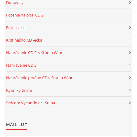
Donovaly
Fotenie na obal CD 2.
Foto z akcii
Krst nášho CD -ečka
Nahrávanie CD 2. v štúdiu W-art
Nahravanie CD 3
Nahrávanie prvého CD v štúdiu W-art
Rybniky Snina
Srdcom Vychodniar - Snina
MAIL LIST