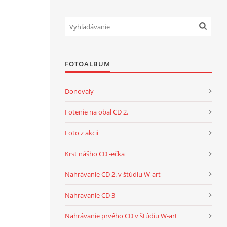
FOTOALBUM
Donovaly
Fotenie na obal CD 2.
Foto z akcii
Krst nášho CD -ečka
Nahrávanie CD 2. v štúdiu W-art
Nahravanie CD 3
Nahrávanie prvého CD v štúdiu W-art