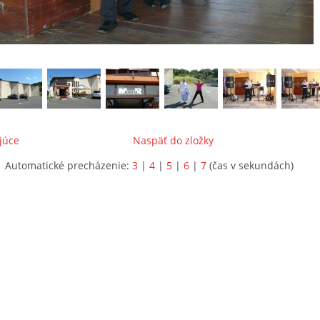
júce
Naspäť do zložky
Automatické precházenie:
3
|
4
|
5
|
6
|
7
(čas v sekundách)