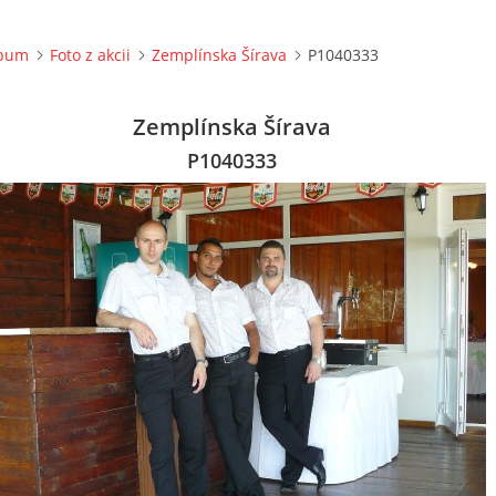
lbum
Foto z akcii
Zemplínska Šírava
P1040333
Zemplínska Šírava
P1040333