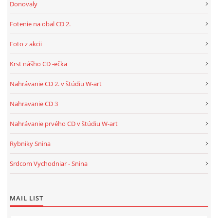
Donovaly
Fotenie na obal CD 2.
Foto z akcii
Krst nášho CD -ečka
Nahrávanie CD 2. v štúdiu W-art
Nahravanie CD 3
Nahrávanie prvého CD v štúdiu W-art
Rybniky Snina
Srdcom Vychodniar - Snina
MAIL LIST