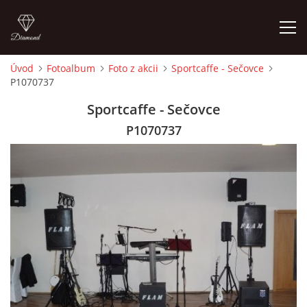
Úvod
Fotoalbum
Foto z akcii
Sportcaffe - Sečovce
P1070737
ÚVOD
Sportcaffe - Sečovce
ČLENOVIA
P1070737
FOTOALBUM
AUDIO - VIDEO
VIDEOKLIPY
NÁVŠTEVNÁ KNIHA