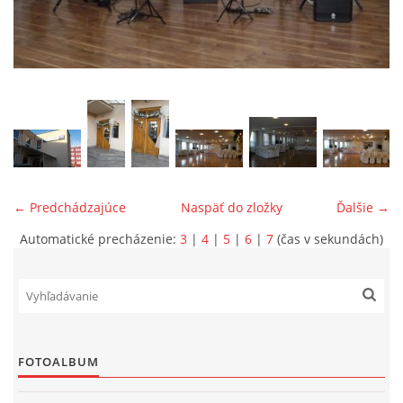
ONÁS
KONTAKTUJTE NÁS
← Predchádzajúce
Naspäť do zložky
Ďalšie →
Automatické precházenie:
3
|
4
|
5
|
6
|
7
(čas v sekundách)
© 2026 eStránky.sk
FOTOALBUM