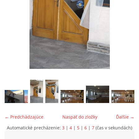
ONÁS
KONTAKTUJTE NÁS
© 2026 eStránky.sk
← Predchádzajúce
Naspäť do zložky
Ďalšie →
Automatické precházenie:
3
|
4
|
5
|
6
|
7
(čas v sekundách)