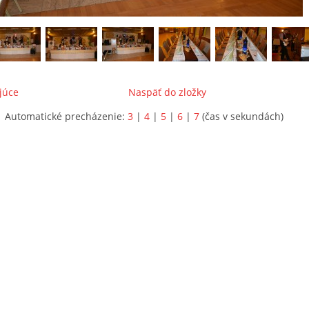
júce
Naspäť do zložky
Automatické precházenie:
3
|
4
|
5
|
6
|
7
(čas v sekundách)