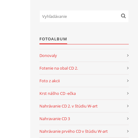
FOTOALBUM
Donovaly
Fotenie na obal CD 2.
Foto z akcii
Krst nášho CD -ečka
Nahrávanie CD 2. v štúdiu W-art
Nahravanie CD 3
Nahrávanie prvého CD v štúdiu W-art