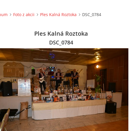
lbum
Foto z akcii
Ples Kalná Roztoka
DSC_0784
Ples Kalná Roztoka
DSC_0784