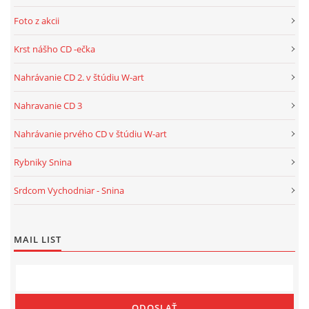
Foto z akcii
Krst nášho CD -ečka
Nahrávanie CD 2. v štúdiu W-art
Nahravanie CD 3
Nahrávanie prvého CD v štúdiu W-art
Rybniky Snina
Srdcom Vychodniar - Snina
MAIL LIST