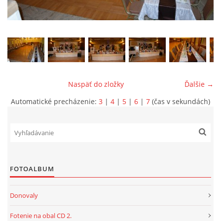
ONÁS
KONTAKTUJTE NÁS
Naspäť do zložky
Ďalšie →
Automatické precházenie:
3
|
4
|
5
|
6
|
7
(čas v sekundách)
FOTOALBUM
© 2026 eStránky.sk
Donovaly
Fotenie na obal CD 2.