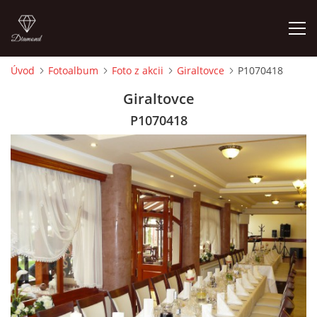
Úvod
Fotoalbum
Foto z akcii
Giraltovce
P1070418
ÚVOD
Giraltovce
P1070418
ČLENOVIA
FOTOALBUM
AUDIO - VIDEO
VIDEOKLIPY
NÁVŠTEVNÁ KNIHA