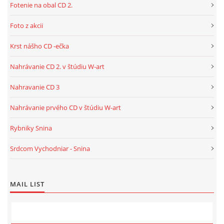
Fotenie na obal CD 2.
Foto z akcii
Krst nášho CD -ečka
Nahrávanie CD 2. v štúdiu W-art
Nahravanie CD 3
Nahrávanie prvého CD v štúdiu W-art
Rybniky Snina
Srdcom Vychodniar - Snina
MAIL LIST