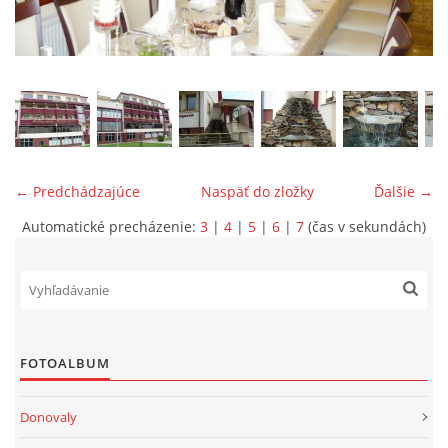
ONÁS
KONTAKTUJTE NÁS
← Predchádzajúce
Naspäť do zložky
Ďalšie →
Automatické precházenie:
3
|
4
|
5
|
6
|
7
(čas v sekundách)
© 2026 eStránky.sk
FOTOALBUM
Donovaly