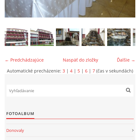
ONÁS
KONTAKTUJTE NÁS
← Predchádzajúce
Naspäť do zložky
Ďalšie →
Automatické precházenie:
3
|
4
|
5
|
6
|
7
(čas v sekundách)
© 2026 eStránky.sk
FOTOALBUM
Donovaly