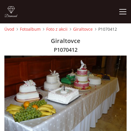
Úvod
Fotoalbum
Foto z akcii
Giraltovce
P1070412
ÚVOD
Giraltovce
P1070412
ČLENOVIA
FOTOALBUM
AUDIO - VIDEO
VIDEOKLIPY
NÁVŠTEVNÁ KNIHA