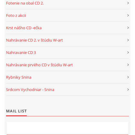
Fotenie na obal CD 2.
Foto z akcii
Krst nášho CD -ečka
Nahrávanie CD 2. v štúdiu W-art
Nahravanie CD 3
Nahrávanie prvého CD v štúdiu W-art
Rybniky Snina
Srdcom Vychodniar - Snina
MAIL LIST