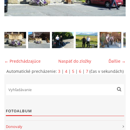
ONÁS
KONTAKTUJTE NÁS
← Predchádzajúce
Naspäť do zložky
Ďalšie →
Automatické precházenie:
3
|
4
|
5
|
6
|
7
(čas v sekundách)
© 2026 eStránky.sk
FOTOALBUM
Donovaly