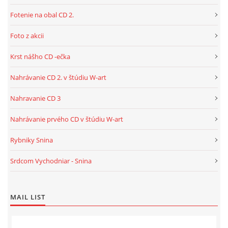
Fotenie na obal CD 2.
Foto z akcii
Krst nášho CD -ečka
Nahrávanie CD 2. v štúdiu W-art
Nahravanie CD 3
Nahrávanie prvého CD v štúdiu W-art
Rybniky Snina
Srdcom Vychodniar - Snina
MAIL LIST