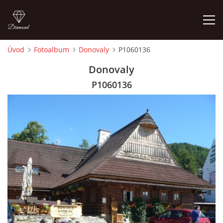
Úvod
Fotoalbum
Donovaly
P1060136
ÚVOD
Donovaly
P1060136
ČLENOVIA
FOTOALBUM
AUDIO - VIDEO
VIDEOKLIPY
NÁVŠTEVNÁ KNIHA