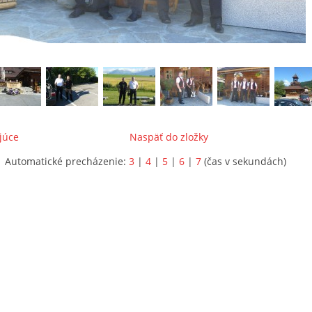
júce
Naspäť do zložky
Automatické precházenie:
3
|
4
|
5
|
6
|
7
(čas v sekundách)