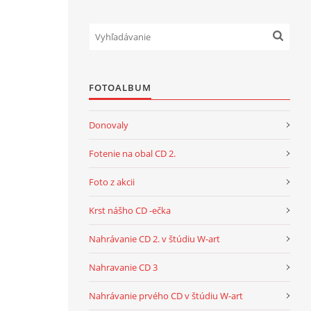
FOTOALBUM
Donovaly
Fotenie na obal CD 2.
Foto z akcii
Krst nášho CD -ečka
Nahrávanie CD 2. v štúdiu W-art
Nahravanie CD 3
Nahrávanie prvého CD v štúdiu W-art