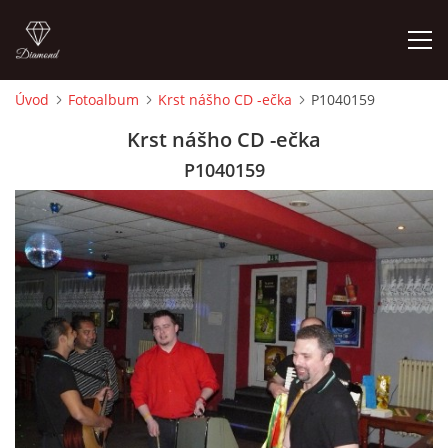
Úvod
Fotoalbum
Krst nášho CD -ečka
P1040159
ÚVOD
Krst nášho CD -ečka
P1040159
ČLENOVIA
FOTOALBUM
AUDIO - VIDEO
VIDEOKLIPY
NÁVŠTEVNÁ KNIHA