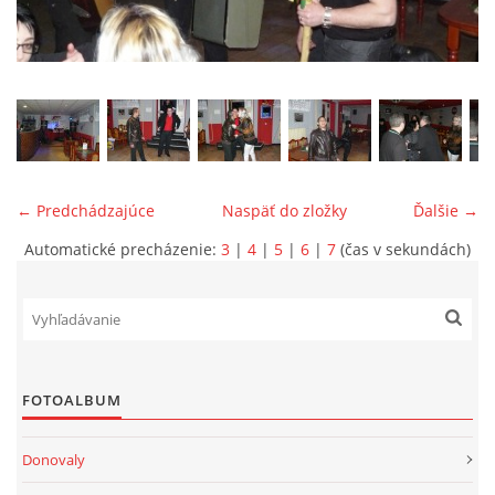
ONÁS
KONTAKTUJTE NÁS
← Predchádzajúce
Naspäť do zložky
Ďalšie →
Automatické precházenie:
3
|
4
|
5
|
6
|
7
(čas v sekundách)
© 2026 eStránky.sk
FOTOALBUM
Donovaly