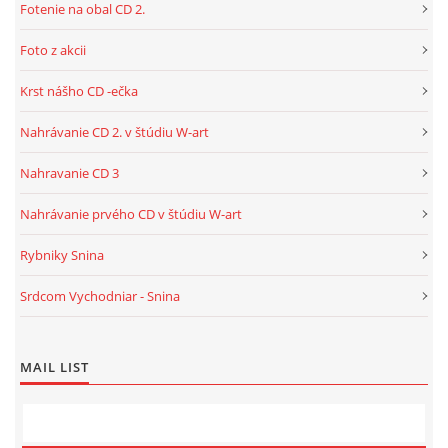
Fotenie na obal CD 2.
Foto z akcii
Krst nášho CD -ečka
Nahrávanie CD 2. v štúdiu W-art
Nahravanie CD 3
Nahrávanie prvého CD v štúdiu W-art
Rybniky Snina
Srdcom Vychodniar - Snina
MAIL LIST