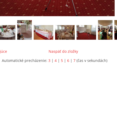
júce
Naspäť do zložky
Automatické precházenie:
3
|
4
|
5
|
6
|
7
(čas v sekundách)