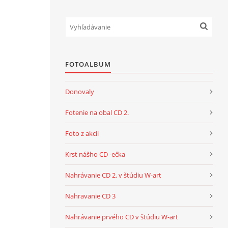
FOTOALBUM
Donovaly
Fotenie na obal CD 2.
Foto z akcii
Krst nášho CD -ečka
Nahrávanie CD 2. v štúdiu W-art
Nahravanie CD 3
Nahrávanie prvého CD v štúdiu W-art