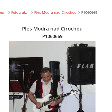
lbum
Foto z akcii
Ples Modra nad Cirochou
P1060669
Ples Modra nad Cirochou
P1060669