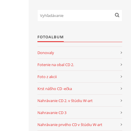
FOTOALBUM
Donovaly
Fotenie na obal CD 2.
Foto z akcii
Krst nášho CD -ečka
Nahrávanie CD 2. v štúdiu W-art
Nahravanie CD 3
Nahrávanie prvého CD v štúdiu W-art