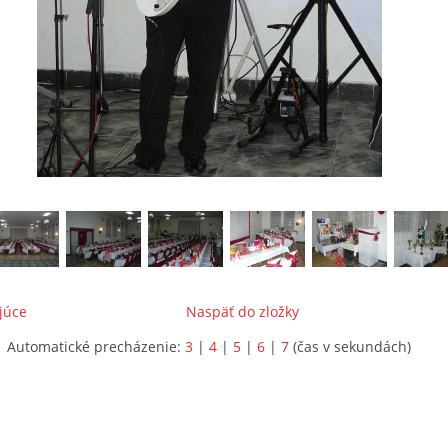
júce
Naspäť do zložky
Automatické precházenie:
3
|
4
|
5
|
6
|
7
(čas v sekundách)