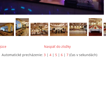
júce
Naspäť do zložky
Automatické precházenie:
3
|
4
|
5
|
6
|
7
(čas v sekundách)