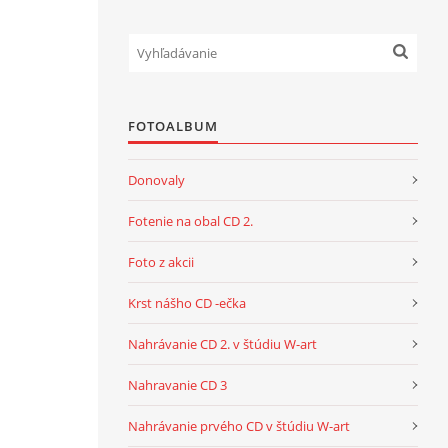
FOTOALBUM
Donovaly
Fotenie na obal CD 2.
Foto z akcii
Krst nášho CD -ečka
Nahrávanie CD 2. v štúdiu W-art
Nahravanie CD 3
Nahrávanie prvého CD v štúdiu W-art