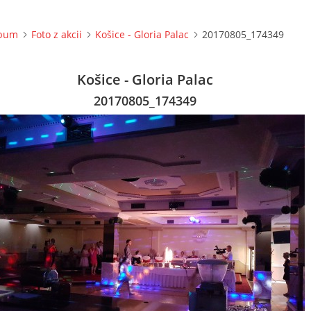
lbum
Foto z akcii
Košice - Gloria Palac
20170805_174349
Košice - Gloria Palac
20170805_174349