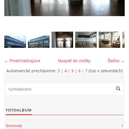
ONÁS
KONTAKTUJTE NÁS
← Predchádzajúce
Naspäť do zložky
Ďalšie →
Automatické precházenie:
3
|
4
|
5
|
6
|
7
(čas v sekundách)
© 2026 eStránky.sk
FOTOALBUM
Donovaly