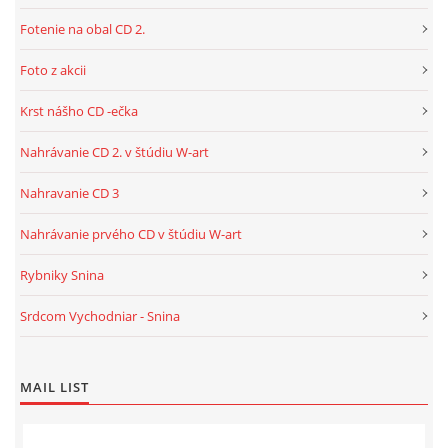
Fotenie na obal CD 2.
Foto z akcii
Krst nášho CD -ečka
Nahrávanie CD 2. v štúdiu W-art
Nahravanie CD 3
Nahrávanie prvého CD v štúdiu W-art
Rybniky Snina
Srdcom Vychodniar - Snina
MAIL LIST