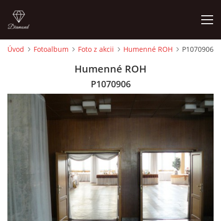
Úvod
Fotoalbum
Foto z akcii
Humenné ROH
P1070906
ÚVOD
Humenné ROH
P1070906
ČLENOVIA
FOTOALBUM
AUDIO - VIDEO
VIDEOKLIPY
NÁVŠTEVNÁ KNIHA