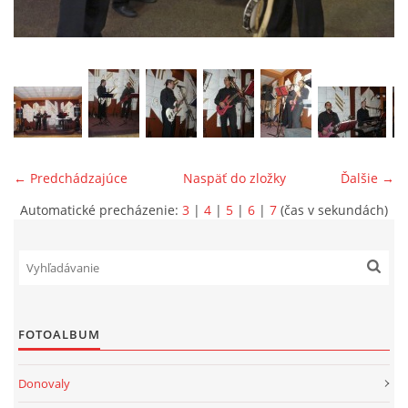
ONÁS
KONTAKTUJTE NÁS
← Predchádzajúce
Naspäť do zložky
Ďalšie →
Automatické precházenie:
3
|
4
|
5
|
6
|
7
(čas v sekundách)
© 2026 eStránky.sk
FOTOALBUM
Donovaly