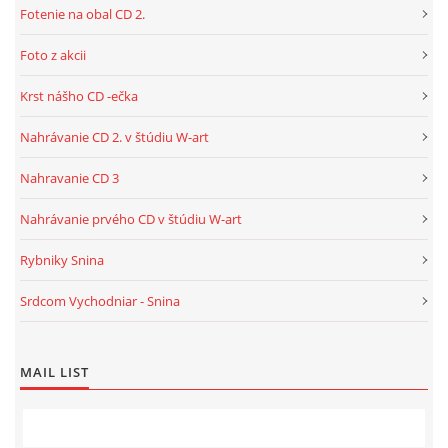
Fotenie na obal CD 2.
Foto z akcii
Krst nášho CD -ečka
Nahrávanie CD 2. v štúdiu W-art
Nahravanie CD 3
Nahrávanie prvého CD v štúdiu W-art
Rybniky Snina
Srdcom Vychodniar - Snina
MAIL LIST