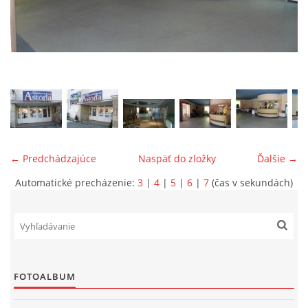
ONÁS
KONTAKTUJTE NÁS
← Predchádzajúce
Naspäť do zložky
Ďalšie →
Automatické precházenie:
3
|
4
|
5
|
6
|
7
(čas v sekundách)
© 2026 eStránky.sk
FOTOALBUM