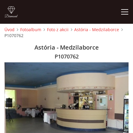
Úvod
Fotoalbum
Foto z akcii
Astória - Medzilaborce
P1070762
ÚVOD
Astória - Medzilaborce
ČLENOVIA
P1070762
FOTOALBUM
AUDIO - VIDEO
VIDEOKLIPY
NÁVŠTEVNÁ KNIHA