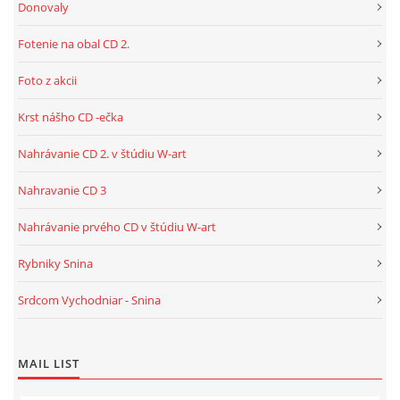
Donovaly
Fotenie na obal CD 2.
Foto z akcii
Krst nášho CD -ečka
Nahrávanie CD 2. v štúdiu W-art
Nahravanie CD 3
Nahrávanie prvého CD v štúdiu W-art
Rybniky Snina
Srdcom Vychodniar - Snina
MAIL LIST