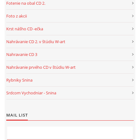
Fotenie na obal CD 2.
Foto z akcii
Krst nášho CD -ečka
Nahrávanie CD 2. v štúdiu W-art
Nahravanie CD 3
Nahrávanie prvého CD v štúdiu W-art
Rybniky Snina
Srdcom Vychodniar - Snina
MAIL LIST